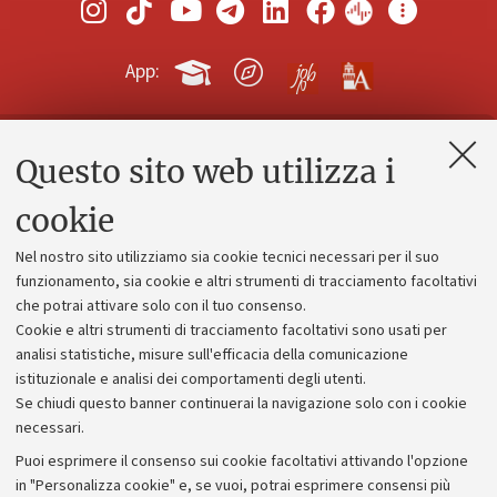
App:
Questo sito web utilizza i
Contatti e PEC
Uffici dell'amministrazione generale
cookie
Lavora con noi
Nel nostro sito utilizziamo sia cookie tecnici necessari per il suo
Alumni community
funzionamento, sia cookie e altri strumenti di tracciamento facoltativi
che potrai attivare solo con il tuo consenso.
Piano strategico
Cookie e altri strumenti di tracciamento facoltativi sono usati per
Bilanci
analisi statistiche, misure sull'efficacia della comunicazione
istituzionale e analisi dei comportamenti degli utenti.
Donazioni e 5x1000
Se chiudi questo banner continuerai la navigazione solo con i cookie
Merchandising - UniboStore
necessari.
Bandi, gare e concorsi
Puoi esprimere il consenso sui cookie facoltativi attivando l'opzione
in "Personalizza cookie" e, se vuoi, potrai esprimere consensi più
Albo online