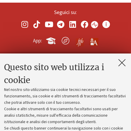
Seguici su:
App:
Questo sito web utilizza i
Contatti e PEC
Uffici dell'amministrazione generale
cookie
Lavora con noi
Nel nostro sito utilizziamo sia cookie tecnici necessari per il suo
Alumni community
funzionamento, sia cookie e altri strumenti di tracciamento facoltativi
che potrai attivare solo con il tuo consenso.
Piano strategico
Cookie e altri strumenti di tracciamento facoltativi sono usati per
Bilanci
analisi statistiche, misure sull'efficacia della comunicazione
istituzionale e analisi dei comportamenti degli utenti.
Donazioni e 5x1000
Se chiudi questo banner continuerai la navigazione solo con i cookie