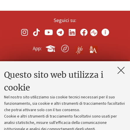
Seguici su:
App:
Questo sito web utilizza i
Contatti e PEC
Uffici dell'amministrazione generale
cookie
Lavora con noi
Nel nostro sito utilizziamo sia cookie tecnici necessari per il suo
Alumni community
funzionamento, sia cookie e altri strumenti di tracciamento facoltativi
che potrai attivare solo con il tuo consenso.
Piano strategico
Cookie e altri strumenti di tracciamento facoltativi sono usati per
Bilanci
analisi statistiche, misure sull'efficacia della comunicazione
istituzionale e analisi dei comportamenti degli utenti.