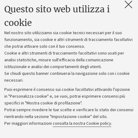
Questo sito web utilizza i
Contatti e PEC
Uffici dell'amministrazione generale
cookie
Lavora con noi
Nel nostro sito utilizziamo sia cookie tecnici necessari per il suo
Alumni community
funzionamento, sia cookie e altri strumenti di tracciamento facoltativi
che potrai attivare solo con il tuo consenso.
Piano strategico
Cookie e altri strumenti di tracciamento facoltativi sono usati per
Bilanci
analisi statistiche, misure sull'efficacia della comunicazione
istituzionale e analisi dei comportamenti degli utenti.
Donazioni e 5x1000
Se chiudi questo banner continuerai la navigazione solo con i cookie
Merchandising - UniboStore
necessari.
Bandi, gare e concorsi
Puoi esprimere il consenso sui cookie facoltativi attivando l'opzione
in "Personalizza cookie" e, se vuoi, potrai esprimere consensi più
Albo online
specifici in "Mostra cookie di profilazione".
Amministrazione trasparente
Potrai sempre rivedere le tue scelte e verificare lo stato dei consensi
rientrando nella sezione "Impostazione cookie" del sito.
Atti di notifica
Per maggiori informazioni
consulta la nostra Cookie policy
.
Informazioni sul sito e accessibilità