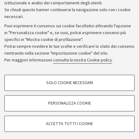
istituzionale e analisi dei comportamenti degli utenti.
Donazioni e 5x1000
Se chiudi questo banner continuerai la navigazione solo con i cookie
Merchandising - UniboStore
necessari.
Bandi, gare e concorsi
Puoi esprimere il consenso sui cookie facoltativi attivando l'opzione
in "Personalizza cookie" e, se vuoi, potrai esprimere consensi più
Albo online
specifici in "Mostra cookie di profilazione".
Amministrazione trasparente
Potrai sempre rivedere le tue scelte e verificare lo stato dei consensi
rientrando nella sezione "Impostazione cookie" del sito.
Atti di notifica
Per maggiori informazioni
consulta la nostra Cookie policy
.
Informazioni sul sito e accessibilità
Dichiarazione di accessibilità
COOKIE DI PROFILAZIONE - FACOLTATIVI
SOLO COOKIE NECESSARI
Privacy e note legali
Si tratta di cookie utilizzati per analizzare le caratteristiche della navigazione
degli utenti, creare profili in base al loro comportamento sul sito, per analisi
Impostazioni Cookie
di marketing.
PERSONALIZZA COOKIE
Mostra cookie di profilazione
©Copyright 2026 - ALMA MATER STUDIORUM - Università di
Google/Youtube Video
COOKIE TECNICI - NECESSARI
Bologna - Via Zamboni,
33 - 40126
Bologna - PI:
01131710376
ACCETTA TUTTI I COOKIE
Facebook
- CF:
80007010376
Si tratta di cookie tecnici utilizzati, a titolo esemplificativo, per il corretto
Vimeo