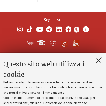
Seguici su:
App:
Questo sito web utilizza i
Contatti e PEC
Uffici dell'amministrazione generale
cookie
Lavora con noi
Nel nostro sito utilizziamo sia cookie tecnici necessari per il suo
Alumni community
funzionamento, sia cookie e altri strumenti di tracciamento facoltativi
che potrai attivare solo con il tuo consenso.
Piano strategico
Cookie e altri strumenti di tracciamento facoltativi sono usati per
Bilanci
analisi statistiche, misure sull'efficacia della comunicazione