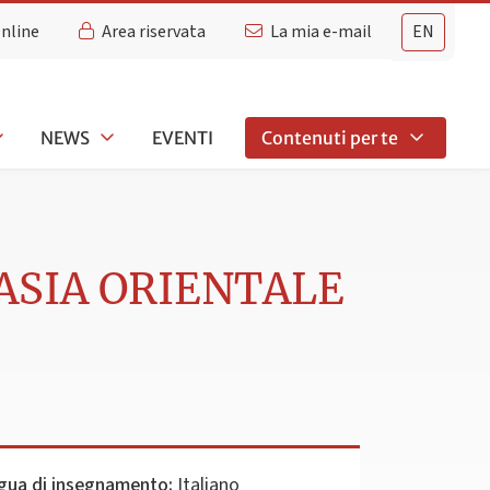
Online
Area riservata
La mia e-mail
EN
NEWS
EVENTI
Contenuti per te
'ASIA ORIENTALE
gua di insegnamento:
Italiano