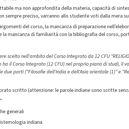
bile ma non approfondita della materia, capacità di sintesi e
n sempre preciso, varranno allo studente voti dalla mera suff
rgomenti del corso, la mancanza di preparazione nell'eleborare
 la mancanza di familiarità con la bibliografia del corso, p
re scelto nell'ambito del Corso Integrato da 12 CFU “RELIGIO
e ha il Corso Integrato (12 CFU) nel proprio piano di studi, il v
e due parti (“Filosofie dell'India e dell'Asia orientale (1)” e “Rel
orato scritto (attenzione: le parole indiane sono scritte senza 
"
che generali
pistemologia indiana