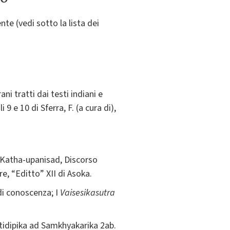
te (vedi sotto la lista dei
i tratti dai testi indiani e
i 9 e 10 di Sferra, F. (a cura di),
 Katha-upanisad, Discorso
e, “Editto” XII di Asoka.
 di conoscenza; I
Vaisesikasutra
tidipika ad Samkhyakarika 2ab.