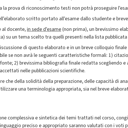
a la prova di riconoscimento testi non potrà proseguire l'es
l'elaborato scritto portato all'esame dallo studente e breve 
 al docente,
in sede d'esame
(non prima), un brevissimo elab
ca) su un tema scelto tra quelli presenti nella lista pubblicata
iscussione di questo elaborato e in un breve colloquio finale 
ile se non avrà le seguenti caratteristiche formali: 1) cita
a fonte; 2) brevissima bibliografia finale redatta scegliendo
accettati nelle pubblicazioni scientifiche.
e che della solidità della preparazione, delle capacità di anali
utilizzare una terminologia appropriata, sia nel breve elaborat
ne complessiva e sintetica dei temi trattati nel corso, congi
n linguaggio preciso e appropriato saranno valutati con i voti pi