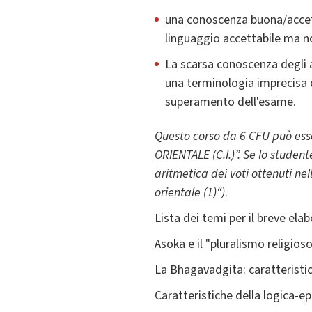
una conoscenza buona/accetta
linguaggio accettabile ma no
La scarsa conoscenza degli a
una terminologia imprecisa e
superamento dell'esame.
Questo corso da 6 CFU può esse
ORIENTALE (C.I.)”. Se lo student
aritmetica dei voti ottenuti nell
orientale (1)“)
.
Lista dei temi per il breve elab
Asoka e il "pluralismo religioso
La Bhagavadgita: caratteristi
Caratteristiche della logica-e