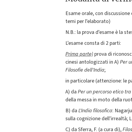
Esame orale, con discussione d
temi per l'elaborato)
N.B.: la prova d'esame è la st
L'esame consta di 2 parti:
Prima parte)
prova di riconosci
cinesi antologizzati in A)
Per u
Filosofie dell'India
;
in particolare (attenzione: le p
A) da
Per un percorso etico tra
della messa in moto della ruot
B) da
L'India filosofica
: Nagarju
sulla cognizione dell'irrealtà; 
C) da Sferra, F. (a cura di),
Filo