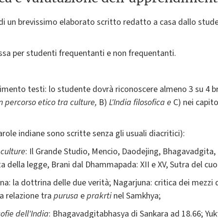
i un brevissimo elaborato scritto redatto a casa dallo studen
essa per studenti frequentanti e non frequentanti.
mento testi: lo studente dovrà riconoscere almeno 3 su 4 bran
n percorso etico tra culture,
B)
L'India filosofica e
C)
nei capitol
arole indiane sono scritte senza gli usuali diacritici):
 culture
: Il Grande Studio, Mencio, Daodejing, Bhagavadgita,
a della legge, Brani dal Dhammapada: XII e XV, Sutra del cuor
na: la dottrina delle due verità; Nagarjuna: critica dei mezzi
La relazione tra
purusa
e
prakrti
nel Samkhya;
sofie dell'India
: Bhagavadgitabhasya di Sankara ad 18.66; Yuk