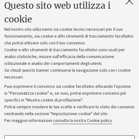
Questo sito web utilizza i
Contatti e PEC
Uffici dell'amministrazione generale
cookie
Lavora con noi
Nel nostro sito utilizziamo sia cookie tecnici necessari per il suo
Alumni community
funzionamento, sia cookie e altri strumenti di tracciamento facoltativi
che potrai attivare solo con il tuo consenso.
Piano strategico
Cookie e altri strumenti di tracciamento facoltativi sono usati per
Bilanci
analisi statistiche, misure sull'efficacia della comunicazione
istituzionale e analisi dei comportamenti degli utenti.
Donazioni e 5x1000
Se chiudi questo banner continuerai la navigazione solo con i cookie
Merchandising - UniboStore
necessari.
Bandi, gare e concorsi
Puoi esprimere il consenso sui cookie facoltativi attivando l'opzione
in "Personalizza cookie" e, se vuoi, potrai esprimere consensi più
Albo online
specifici in "Mostra cookie di profilazione".
Amministrazione trasparente
Potrai sempre rivedere le tue scelte e verificare lo stato dei consensi
rientrando nella sezione "Impostazione cookie" del sito.
Atti di notifica
Per maggiori informazioni
consulta la nostra Cookie policy
.
Informazioni sul sito e accessibilità
Dichiarazione di accessibilità
COOKIE DI PROFILAZIONE - FACOLTATIVI