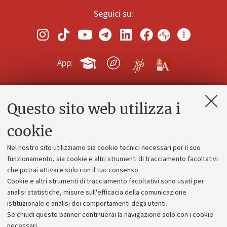
Seguici su:
App:
Questo sito web utilizza i
Contatti e PEC
Uffici dell'amministrazione generale
cookie
Lavora con noi
Nel nostro sito utilizziamo sia cookie tecnici necessari per il suo
Alumni community
funzionamento, sia cookie e altri strumenti di tracciamento facoltativi
che potrai attivare solo con il tuo consenso.
Piano strategico
Cookie e altri strumenti di tracciamento facoltativi sono usati per
Bilanci
analisi statistiche, misure sull'efficacia della comunicazione
istituzionale e analisi dei comportamenti degli utenti.
Donazioni e 5x1000
Se chiudi questo banner continuerai la navigazione solo con i cookie
Merchandising - UniboStore
necessari.