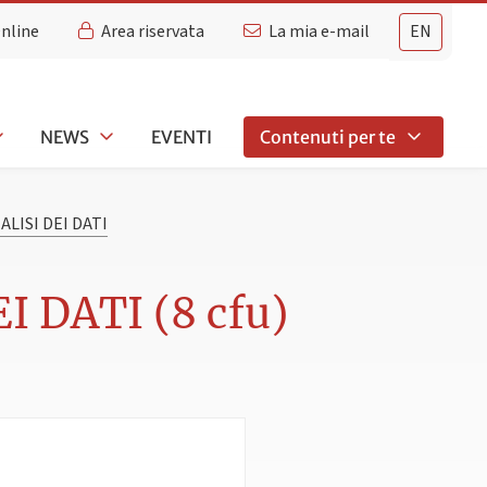
Online
Area riservata
La mia e-mail
EN
NEWS
EVENTI
Contenuti per te
LISI DEI DATI
 DATI (8 cfu)