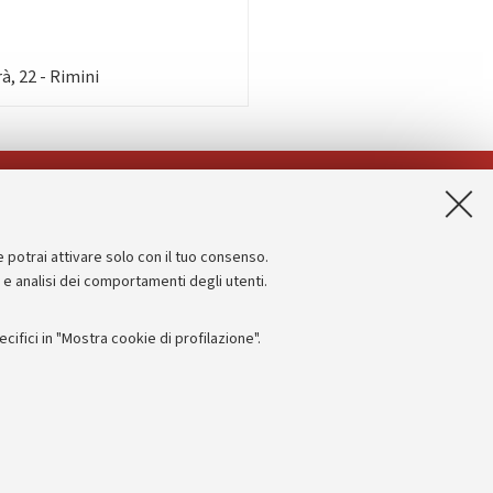
, 22 - Rimini
App:
e potrai attivare solo con il tuo consenso.
Informazioni sul sito e accessibilità
e e analisi dei comportamenti degli utenti.
Dichiarazione di accessibilità
ifici in "Mostra cookie di profilazione".
Privacy e note legali
Impostazioni Cookie
I
 titolo esemplificativo, per il corretto funzionamento del sito, salvare
 - PI:
01131710376
- CF:
80007010376