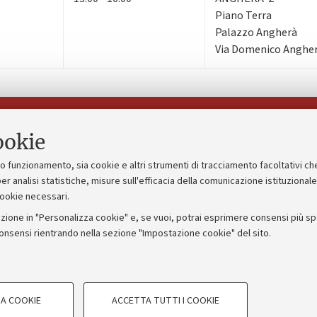
Piano Terra
Palazzo Angherà
Via Domenico Angherà
Seguici su:
ookie
suo funzionamento, sia cookie e altri strumenti di tracciamento facoltativi ch
gico
Bandi, gare e concorsi
er analisi statistiche, misure sull'efficacia della comunicazione istituzional
cookie necessari.
Albo online
zione in "Personalizza cookie" e, se vuoi, potrai esprimere consensi più spec
 5x1000
Amministrazione trasparente
consensi rientrando nella sezione "Impostazione cookie" del sito.
ng - UniboStore
Atti di notifica
COOKIE TECNICI - NECESSAR
A COOKIE
ACCETTA TUTTI I COOKIE
gazione degli utenti, creare profili in
Si tratta di cookie tecnici utilizzati, a
IORUM - Università di Bologna - Via Zamboni,
33 - 40126
Bologna