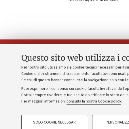
Questo sito web utilizza i c
Nel nostro sito utilizziamo sia cookie tecnici necessari per il 
Piano strate
Cookie e altri strumenti di tracciamento facoltativi sono usati p
Contatti e PEC
Se chiudi questo banner continuerai la navigazione solo con i 
Bilanci
Uffici dell'amministrazione generale
Puoi esprimere il consenso sui cookie facoltativi attivando l'op
Donazioni e
Lavora con noi
Potrai sempre rivedere le tue scelte e verificare lo stato dei 
Per maggiori informazioni
consulta la nostra Cookie policy
.
Merchandisi
Alumni community
COOKIE DI PROFILAZIONE - FACOLTATIVI
SOLO COOKIE NECESSARI
PERSONALIZZ
Si tratta di cookie utilizzati per analizzare le caratteristiche della navi
©Copyright 2026 - ALMA MATER STUD