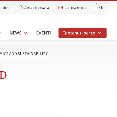
Online
Area riservata
La mia e-mail
EN
NEWS
EVENTI
Contenuti per te
ICS AND SUSTAINABILITY
ND