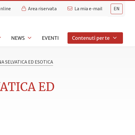
Online
Area riservata
La mia e-mail
EN
NEWS
EVENTI
Contenuti per te
A SELVATICA ED ESOTICA
VATICA ED