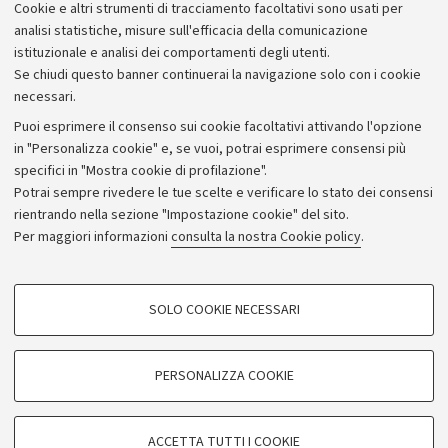
Cookie e altri strumenti di tracciamento facoltativi sono usati per
Bilanci
analisi statistiche, misure sull'efficacia della comunicazione
istituzionale e analisi dei comportamenti degli utenti.
Donazioni e 5x1000
Se chiudi questo banner continuerai la navigazione solo con i cookie
Merchandising - UniboStore
necessari.
Bandi, gare e concorsi
Puoi esprimere il consenso sui cookie facoltativi attivando l'opzione
in "Personalizza cookie" e, se vuoi, potrai esprimere consensi più
Albo online
specifici in "Mostra cookie di profilazione".
Amministrazione trasparente
Potrai sempre rivedere le tue scelte e verificare lo stato dei consensi
rientrando nella sezione "Impostazione cookie" del sito.
Atti di notifica
Per maggiori informazioni
consulta la nostra Cookie policy
.
Informazioni sul sito e accessibilità
Dichiarazione di accessibilità
COOKIE DI PROFILAZIONE - FACOLTATIVI
SOLO COOKIE NECESSARI
Privacy e note legali
Si tratta di cookie utilizzati per analizzare le caratteristiche della navigazione
degli utenti, creare profili in base al loro comportamento sul sito, per analisi
Impostazioni Cookie
di marketing.
PERSONALIZZA COOKIE
Mostra cookie di profilazione
©Copyright 2026 - ALMA MATER STUDIORUM - Università di
Google/Youtube Video
COOKIE TECNICI - NECESSARI
Bologna - Via Zamboni,
33 - 40126
Bologna - PI:
01131710376
ACCETTA TUTTI I COOKIE