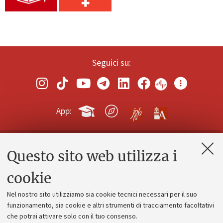
Seguici su:
App:
Questo sito web utilizza i
Contatti e PEC
Uffici dell'amministrazione generale
cookie
Lavora con noi
Nel nostro sito utilizziamo sia cookie tecnici necessari per il suo
Alumni community
funzionamento, sia cookie e altri strumenti di tracciamento facoltativi
che potrai attivare solo con il tuo consenso.
Piano strategico