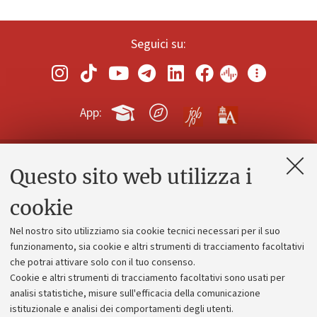
Seguici su:
App:
Questo sito web utilizza i
Contatti e PEC
Uffici dell'amministrazione generale
cookie
Lavora con noi
Nel nostro sito utilizziamo sia cookie tecnici necessari per il suo
Alumni community
funzionamento, sia cookie e altri strumenti di tracciamento facoltativi
che potrai attivare solo con il tuo consenso.
Piano strategico
Cookie e altri strumenti di tracciamento facoltativi sono usati per
Bilanci
analisi statistiche, misure sull'efficacia della comunicazione
istituzionale e analisi dei comportamenti degli utenti.
Donazioni e 5x1000