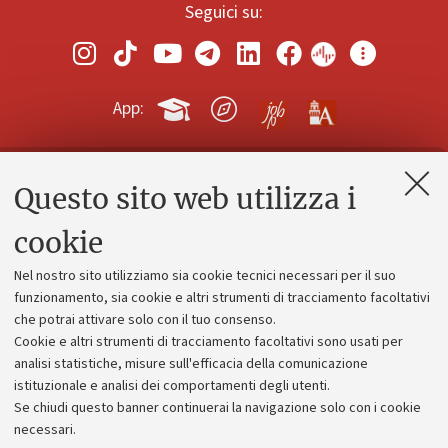
Seguici su:
App:
Questo sito web utilizza i
Contatti e PEC
Uffici dell'amministrazione generale
cookie
Lavora con noi
Nel nostro sito utilizziamo sia cookie tecnici necessari per il suo
Alumni community
funzionamento, sia cookie e altri strumenti di tracciamento facoltativi
che potrai attivare solo con il tuo consenso.
Piano strategico
Cookie e altri strumenti di tracciamento facoltativi sono usati per
Bilanci
analisi statistiche, misure sull'efficacia della comunicazione
istituzionale e analisi dei comportamenti degli utenti.
Donazioni e 5x1000
Se chiudi questo banner continuerai la navigazione solo con i cookie
Merchandising - UniboStore
necessari.