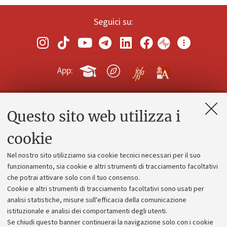
Seguici su:
App:
Questo sito web utilizza i
Contatti e PEC
Uffici dell'amministrazione generale
cookie
Lavora con noi
Nel nostro sito utilizziamo sia cookie tecnici necessari per il suo
Alumni community
funzionamento, sia cookie e altri strumenti di tracciamento facoltativi
che potrai attivare solo con il tuo consenso.
Piano strategico
Cookie e altri strumenti di tracciamento facoltativi sono usati per
Bilanci
analisi statistiche, misure sull'efficacia della comunicazione
istituzionale e analisi dei comportamenti degli utenti.
Donazioni e 5x1000
Se chiudi questo banner continuerai la navigazione solo con i cookie