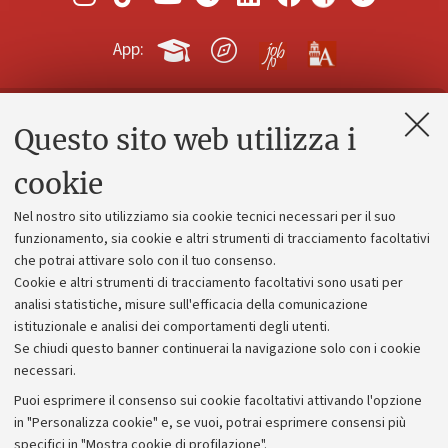
App:
Questo sito web utilizza i
Contatti e PEC
Uffici dell'amministrazione generale
cookie
Lavora con noi
Nel nostro sito utilizziamo sia cookie tecnici necessari per il suo
Alumni community
funzionamento, sia cookie e altri strumenti di tracciamento facoltativi
che potrai attivare solo con il tuo consenso.
Piano strategico
Cookie e altri strumenti di tracciamento facoltativi sono usati per
Bilanci
analisi statistiche, misure sull'efficacia della comunicazione
istituzionale e analisi dei comportamenti degli utenti.
Donazioni e 5x1000
Se chiudi questo banner continuerai la navigazione solo con i cookie
Merchandising - UniboStore
necessari.
Bandi, gare e concorsi
Puoi esprimere il consenso sui cookie facoltativi attivando l'opzione
in "Personalizza cookie" e, se vuoi, potrai esprimere consensi più
Albo online
specifici in "Mostra cookie di profilazione".