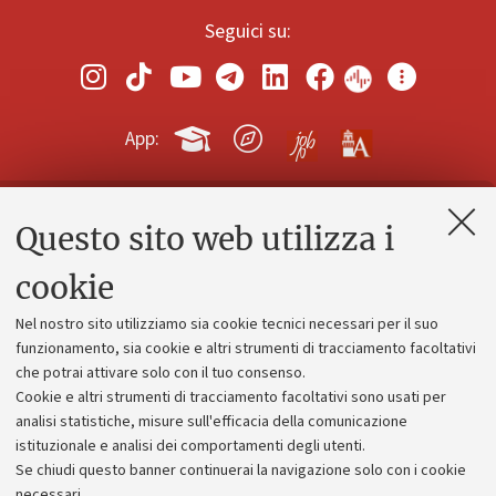
Seguici su:
App:
Questo sito web utilizza i
Contatti e PEC
Uffici dell'amministrazione generale
cookie
Lavora con noi
Nel nostro sito utilizziamo sia cookie tecnici necessari per il suo
Alumni community
funzionamento, sia cookie e altri strumenti di tracciamento facoltativi
che potrai attivare solo con il tuo consenso.
Piano strategico
Cookie e altri strumenti di tracciamento facoltativi sono usati per
Bilanci
analisi statistiche, misure sull'efficacia della comunicazione
istituzionale e analisi dei comportamenti degli utenti.
Donazioni e 5x1000
Se chiudi questo banner continuerai la navigazione solo con i cookie
Merchandising - UniboStore
necessari.