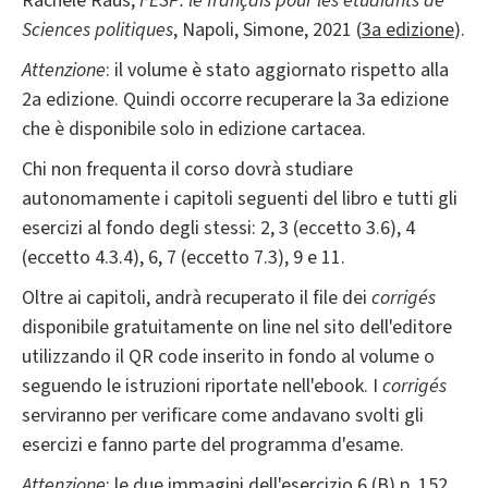
Rachele Raus,
FESP: le français pour les étudiants de
Sciences politiques
, Napoli, Simone, 2021 (
3a edizione
).
Attenzione
: il volume è stato aggiornato rispetto alla
2a edizione. Quindi occorre recuperare la 3a edizione
che è disponibile solo in edizione cartacea.
Chi non frequenta il corso dovrà studiare
autonomamente i capitoli seguenti del libro e tutti gli
esercizi al fondo degli stessi: 2, 3 (eccetto 3.6), 4
(eccetto 4.3.4), 6, 7 (eccetto 7.3), 9 e 11.
Oltre ai capitoli, andrà recuperato il file dei
corrigés
disponibile gratuitamente on line nel sito dell'editore
utilizzando il QR code inserito in fondo al volume o
seguendo le istruzioni riportate nell'ebook. I
corrigés
serviranno per verificare come andavano svolti gli
esercizi e fanno parte del programma d'esame.
Attenzione
: le due immagini dell'esercizio 6 (B) p. 152