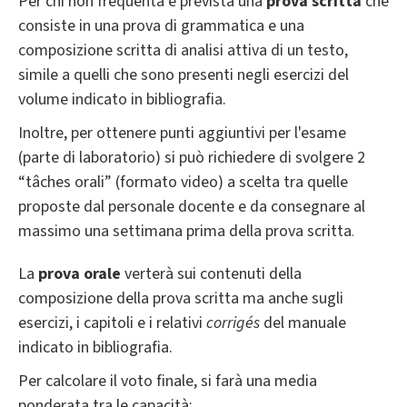
Per chi non frequenta è prevista una
prova scritta
che
consiste in una prova di grammatica e una
composizione scritta di analisi attiva di un testo,
simile a quelli che sono presenti negli esercizi del
volume indicato in bibliografia.
Inoltre, per ottenere punti aggiuntivi per l'esame
(parte di laboratorio) si può richiedere di svolgere 2
“tâches orali” (formato video) a scelta tra quelle
proposte dal personale docente e da consegnare al
massimo una settimana prima della prova scritta
.
La
prova orale
verterà sui contenuti della
composizione della prova scritta ma anche sugli
esercizi, i capitoli e i relativi
corrigés
del manuale
indicato in bibliografia.
Per calcolare il voto finale, si farà una media
ponderata tra le capacità: