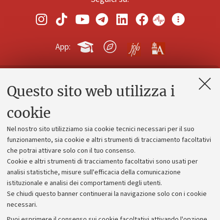
App:
Questo sito web utilizza i
Contatti e PEC
Uffici dell'amministrazione generale
cookie
Lavora con noi
Nel nostro sito utilizziamo sia cookie tecnici necessari per il suo
Alumni community
funzionamento, sia cookie e altri strumenti di tracciamento facoltativi
che potrai attivare solo con il tuo consenso.
Piano strategico
Cookie e altri strumenti di tracciamento facoltativi sono usati per
Bilanci
analisi statistiche, misure sull'efficacia della comunicazione
istituzionale e analisi dei comportamenti degli utenti.
Donazioni e 5x1000
Se chiudi questo banner continuerai la navigazione solo con i cookie
Merchandising - UniboStore
necessari.
Bandi, gare e concorsi
Puoi esprimere il consenso sui cookie facoltativi attivando l'opzione