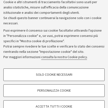
Cookie e altri strumenti di tracciamento facoltativi sono usati per
Bilanci
analisi statistiche, misure sull'efficacia della comunicazione
istituzionale e analisi dei comportamenti degli utenti.
Donazioni e 5x1000
Se chiudi questo banner continuerai la navigazione solo con i cookie
Merchandising - UniboStore
necessari.
Bandi, gare e concorsi
Puoi esprimere il consenso sui cookie facoltativi attivando l'opzione
in "Personalizza cookie" e, se vuoi, potrai esprimere consensi più
Albo online
specifici in "Mostra cookie di profilazione".
Amministrazione trasparente
Potrai sempre rivedere le tue scelte e verificare lo stato dei consensi
rientrando nella sezione "Impostazione cookie" del sito.
Atti di notifica
Per maggiori informazioni
consulta la nostra Cookie policy
.
Informazioni sul sito e accessibilità
Dichiarazione di accessibilità
COOKIE DI PROFILAZIONE - FACOLTATIVI
SOLO COOKIE NECESSARI
Privacy e note legali
Si tratta di cookie utilizzati per analizzare le caratteristiche della navigazione
degli utenti, creare profili in base al loro comportamento sul sito, per analisi
Impostazioni Cookie
di marketing.
PERSONALIZZA COOKIE
Mostra cookie di profilazione
©Copyright 2026 - ALMA MATER STUDIORUM - Università di
Google/Youtube Video
COOKIE TECNICI - NECESSARI
Bologna - Via Zamboni,
33 - 40126
Bologna - PI:
01131710376
ACCETTA TUTTI I COOKIE