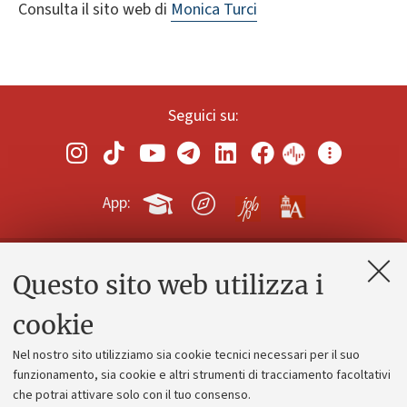
Consulta il sito web di
Monica Turci
Seguici su:
App:
Questo sito web utilizza i
Contatti e PEC
Uffici dell'amministrazione generale
cookie
Lavora con noi
Nel nostro sito utilizziamo sia cookie tecnici necessari per il suo
Alumni community
funzionamento, sia cookie e altri strumenti di tracciamento facoltativi
che potrai attivare solo con il tuo consenso.
Piano strategico