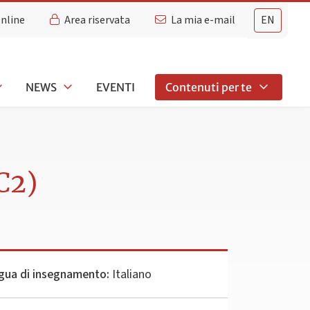
Online
Area riservata
La mia e-mail
EN
NEWS
EVENTI
Contenuti per te
C2)
gua di insegnamento:
Italiano