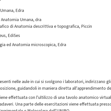
a Umana, Edra
 di Anatomia Umana, dra
fico di Anatomia descrittiva e topografica, Piccin
eus, EdiSes
logia ed Anatomia microscopica, Edra
enti nelle aule in cui si svolgono i laboratori, indirizzano gli 
sposizione, guidandoli in maniera diretta all'apprendimento del
iene effettuata con l'ultilizzo di una tavolo anatomico virtua
cadaveri. Una parte delle esercitazioni viene effettuata presso
 Sperimentale e Molecolare dell'UNIBO.