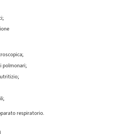
i;
zione
roscopica;
i polmonari;
utritizio;
li;
parato respiratorio.
a