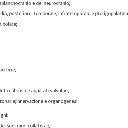
splancnocranio e del neurocranio;
dia, posteriore, temporale, infratemporale e pterigopalatina
ibolare;
erficie;
etro fibroso e apparati valvolari;
oronarie;innervazione e organogenesi.
gni:
ei suoi rami collaterali;