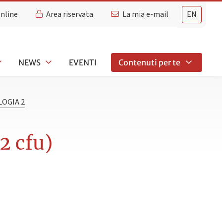
Online
Area riservata
La mia e-mail
EN
NEWS
EVENTI
Contenuti per te
LOGIA 2
2 cfu)