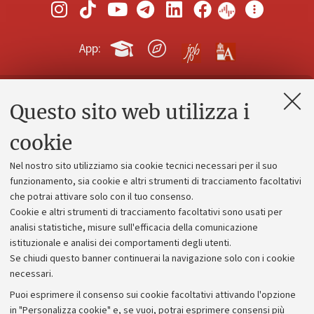
App:
Questo sito web utilizza i
Contatti e PEC
Uffici dell'amministrazione generale
cookie
Lavora con noi
Nel nostro sito utilizziamo sia cookie tecnici necessari per il suo
Alumni community
funzionamento, sia cookie e altri strumenti di tracciamento facoltativi
che potrai attivare solo con il tuo consenso.
Piano strategico
Cookie e altri strumenti di tracciamento facoltativi sono usati per
Bilanci
analisi statistiche, misure sull'efficacia della comunicazione
istituzionale e analisi dei comportamenti degli utenti.
Donazioni e 5x1000
Se chiudi questo banner continuerai la navigazione solo con i cookie
Merchandising - UniboStore
necessari.
Bandi, gare e concorsi
Puoi esprimere il consenso sui cookie facoltativi attivando l'opzione
in "Personalizza cookie" e, se vuoi, potrai esprimere consensi più