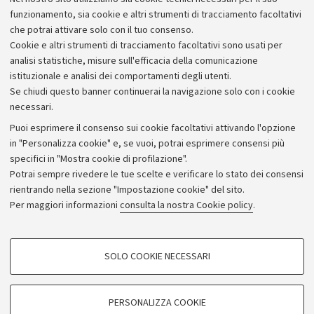
Alumni community
funzionamento, sia cookie e altri strumenti di tracciamento facoltativi
che potrai attivare solo con il tuo consenso.
Piano strategico
Cookie e altri strumenti di tracciamento facoltativi sono usati per
Bilanci
analisi statistiche, misure sull'efficacia della comunicazione
istituzionale e analisi dei comportamenti degli utenti.
Donazioni e 5x1000
Se chiudi questo banner continuerai la navigazione solo con i cookie
Merchandising - UniboStore
necessari.
Bandi, gare e concorsi
Puoi esprimere il consenso sui cookie facoltativi attivando l'opzione
in "Personalizza cookie" e, se vuoi, potrai esprimere consensi più
Albo online
specifici in "Mostra cookie di profilazione".
Amministrazione trasparente
Potrai sempre rivedere le tue scelte e verificare lo stato dei consensi
rientrando nella sezione "Impostazione cookie" del sito.
Atti di notifica
Per maggiori informazioni
consulta la nostra Cookie policy
.
Informazioni sul sito e accessibilità
Dichiarazione di accessibilità
COOKIE DI PROFILAZIONE - FACOLTATIVI
SOLO COOKIE NECESSARI
Privacy e note legali
Si tratta di cookie utilizzati per analizzare le caratteristiche della navigazione
degli utenti, creare profili in base al loro comportamento sul sito, per analisi
Impostazioni Cookie
di marketing.
PERSONALIZZA COOKIE
Mostra cookie di profilazione