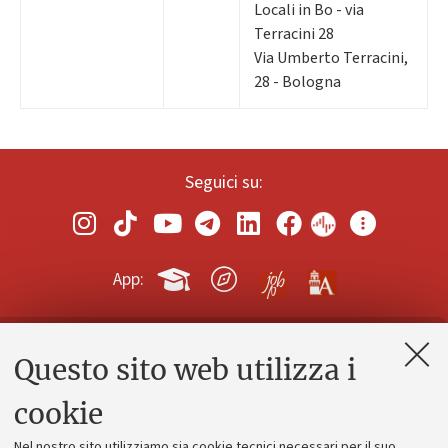
Locali in Bo - via
Terracini 28
Via Umberto Terracini,
28 - Bologna
Seguici su:
App:
Questo sito web utilizza i
Contatti e PEC
Uffici dell'amministrazione generale
cookie
Lavora con noi
Nel nostro sito utilizziamo sia cookie tecnici necessari per il suo