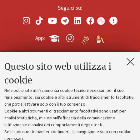
Seguici su:
App:
Questo sito web utilizza i
Contatti e PEC
Uffici dell'amministrazione generale
cookie
Lavora con noi
Nel nostro sito utilizziamo sia cookie tecnici necessari per il suo
Alumni community
funzionamento, sia cookie e altri strumenti di tracciamento facoltativi
che potrai attivare solo con il tuo consenso.
Piano strategico
Cookie e altri strumenti di tracciamento facoltativi sono usati per
Bilanci
analisi statistiche, misure sull'efficacia della comunicazione
istituzionale e analisi dei comportamenti degli utenti.
Donazioni e 5x1000
Se chiudi questo banner continuerai la navigazione solo con i cookie
Merchandising - UniboStore
necessari.