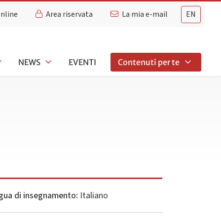
Online
Area riservata
La mia e-mail
EN
NEWS
EVENTI
Contenuti per te
gua di insegnamento:
Italiano