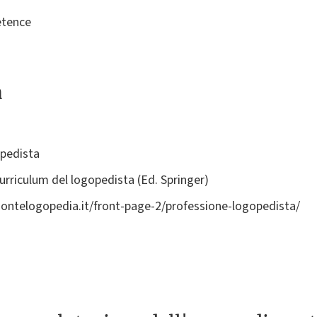
etence
a
pedista
urriculum del logopedista (Ed. Springer)
montelogopedia.it/front-page-2/professione-logopedista/