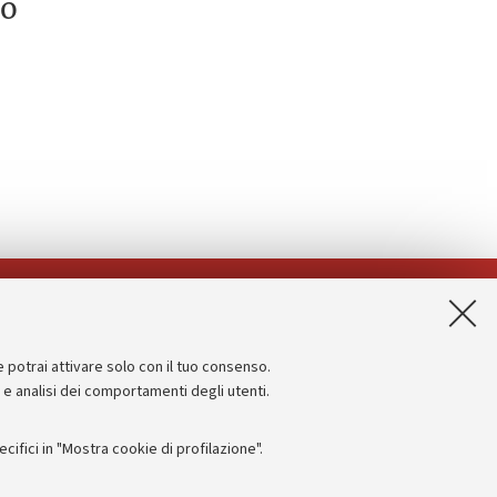
to
App:
e potrai attivare solo con il tuo consenso.
Informazioni sul sito e accessibilità
e e analisi dei comportamenti degli utenti.
Dichiarazione di accessibilità
ifici in "Mostra cookie di profilazione".
Privacy e note legali