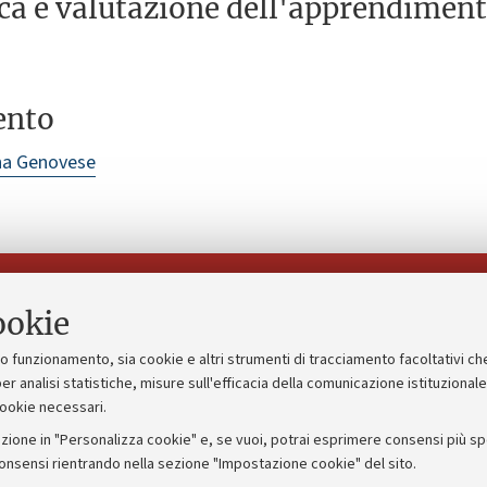
ica e valutazione dell'apprendimen
ento
na Genovese
Seguici su:
ookie
suo funzionamento, sia cookie e altri strumenti di tracciamento facoltativi ch
gico
Bandi, gare e concorsi
er analisi statistiche, misure sull'efficacia della comunicazione istituzional
cookie necessari.
Albo online
zione in "Personalizza cookie" e, se vuoi, potrai esprimere consensi più spec
 5x1000
Amministrazione trasparente
consensi rientrando nella sezione "Impostazione cookie" del sito.