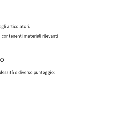
li articolatori.
i contenenti materiali rilevanti
to
plessità e diverso punteggio: