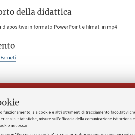
rto della didattica
i diapositive in formato PowerPoint e filmati in mp4
ento
 Farneti
Seguici su:
ookie
suo funzionamento, sia cookie e altri strumenti di tracciamento facoltativi ch
gico
Bandi, gare e concorsi
er analisi statistiche, misure sull'efficacia della comunicazione istituzional
cookie necessari.
Albo online
zione in "Personalizza cookie" e, se vuoi, potrai esprimere consensi più spec