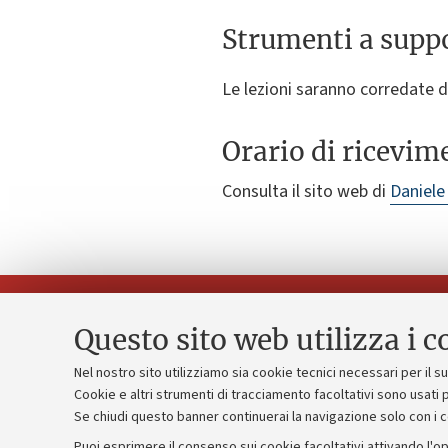
Strumenti a suppo
Le lezioni saranno corredate d
Orario di ricevim
Consulta il sito web di
Daniele
Questo sito web utilizza i c
Nel nostro sito utilizziamo sia cookie tecnici necessari per il 
Piano strate
Cookie e altri strumenti di tracciamento facoltativi sono usati p
Contatti e PEC
Se chiudi questo banner continuerai la navigazione solo con i 
Bilanci
Uffici dell'amministrazione generale
Puoi esprimere il consenso sui cookie facoltativi attivando l'op