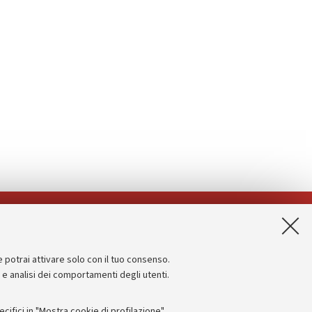
App:
e potrai attivare solo con il tuo consenso.
Informazioni sul sito e accessibilità
e e analisi dei comportamenti degli utenti.
Dichiarazione di accessibilità
ifici in "Mostra cookie di profilazione".