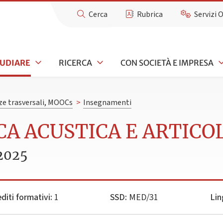
Cerca
Rubrica
Servizi 
TUDIARE
RICERCA
CON SOCIETÀ E IMPRESA
e trasversali, MOOCs
>
Insegnamenti
CA ACUSTICA E ARTICO
2025
diti formativi:
1
SSD:
MED/31
Lin