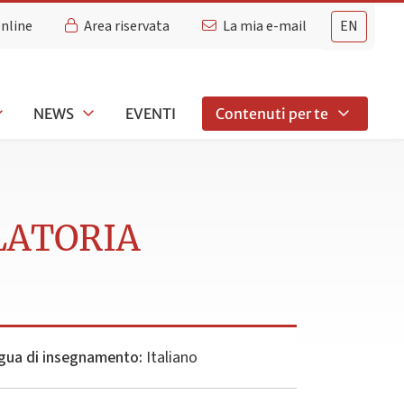
Online
Area riservata
La mia e-mail
EN
NEWS
EVENTI
Contenuti per te
LATORIA
gua di insegnamento:
Italiano