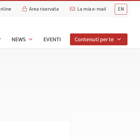
Online
Area riservata
La mia e-mail
EN
NEWS
EVENTI
Contenuti per te