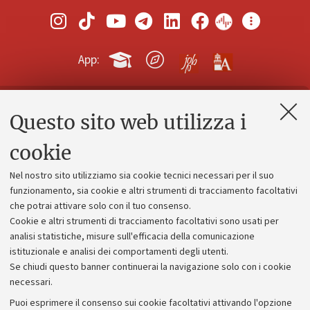
App:
Questo sito web utilizza i
Contatti e PEC
Uffici dell'amministrazione generale
cookie
Lavora con noi
Nel nostro sito utilizziamo sia cookie tecnici necessari per il suo
Alumni community
funzionamento, sia cookie e altri strumenti di tracciamento facoltativi
che potrai attivare solo con il tuo consenso.
Piano strategico
Cookie e altri strumenti di tracciamento facoltativi sono usati per
Bilanci
analisi statistiche, misure sull'efficacia della comunicazione
istituzionale e analisi dei comportamenti degli utenti.
Donazioni e 5x1000
Se chiudi questo banner continuerai la navigazione solo con i cookie
Merchandising - UniboStore
necessari.
Bandi, gare e concorsi
Puoi esprimere il consenso sui cookie facoltativi attivando l'opzione