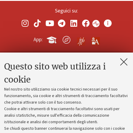
Seguici su:
App:
Questo sito web utilizza i
Contatti e PEC
Uffici dell'amministrazione generale
cookie
Lavora con noi
Nel nostro sito utilizziamo sia cookie tecnici necessari per il suo
Alumni community
funzionamento, sia cookie e altri strumenti di tracciamento facoltativi
che potrai attivare solo con il tuo consenso.
Piano strategico
Cookie e altri strumenti di tracciamento facoltativi sono usati per
Bilanci
analisi statistiche, misure sull'efficacia della comunicazione
istituzionale e analisi dei comportamenti degli utenti.
Donazioni e 5x1000
Se chiudi questo banner continuerai la navigazione solo con i cookie