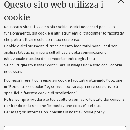
Questo sito web utilizza i
Contatti e PEC
Uffici dell'amministrazione generale
cookie
Lavora con noi
Nel nostro sito utilizziamo sia cookie tecnici necessari per il suo
Alumni community
funzionamento, sia cookie e altri strumenti di tracciamento facoltativi
che potrai attivare solo con il tuo consenso.
Piano strategico
Cookie e altri strumenti di tracciamento facoltativi sono usati per
Bilanci
analisi statistiche, misure sull'efficacia della comunicazione
istituzionale e analisi dei comportamenti degli utenti.
Donazioni e 5x1000
Se chiudi questo banner continuerai la navigazione solo con i cookie
Merchandising - UniboStore
necessari.
Bandi, gare e concorsi
Puoi esprimere il consenso sui cookie facoltativi attivando l'opzione
in "Personalizza cookie" e, se vuoi, potrai esprimere consensi più
Albo online
specifici in "Mostra cookie di profilazione".
Amministrazione trasparente
Potrai sempre rivedere le tue scelte e verificare lo stato dei consensi
rientrando nella sezione "Impostazione cookie" del sito.
Atti di notifica
Per maggiori informazioni
consulta la nostra Cookie policy
.
Informazioni sul sito e accessibilità
Dichiarazione di accessibilità
COOKIE DI PROFILAZIONE - FACOLTATIVI