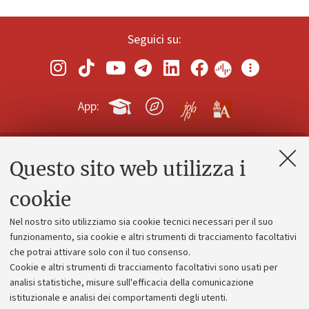
Seguici su:
App:
Questo sito web utilizza i
Contatti e PEC
Uffici dell'amministrazione generale
cookie
Lavora con noi
Nel nostro sito utilizziamo sia cookie tecnici necessari per il suo
Alumni community
funzionamento, sia cookie e altri strumenti di tracciamento facoltativi
che potrai attivare solo con il tuo consenso.
Piano strategico
Cookie e altri strumenti di tracciamento facoltativi sono usati per
Bilanci
analisi statistiche, misure sull'efficacia della comunicazione
istituzionale e analisi dei comportamenti degli utenti.
Donazioni e 5x1000