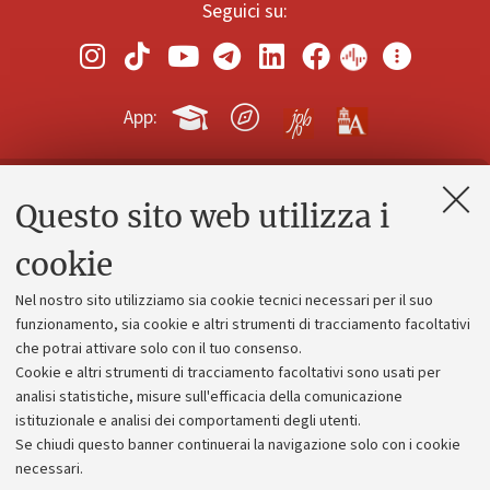
Seguici su:
App:
Questo sito web utilizza i
Contatti e PEC
Uffici dell'amministrazione generale
cookie
Lavora con noi
Nel nostro sito utilizziamo sia cookie tecnici necessari per il suo
Alumni community
funzionamento, sia cookie e altri strumenti di tracciamento facoltativi
che potrai attivare solo con il tuo consenso.
Piano strategico
Cookie e altri strumenti di tracciamento facoltativi sono usati per
Bilanci
analisi statistiche, misure sull'efficacia della comunicazione
istituzionale e analisi dei comportamenti degli utenti.
Donazioni e 5x1000
Se chiudi questo banner continuerai la navigazione solo con i cookie
Merchandising - UniboStore
necessari.