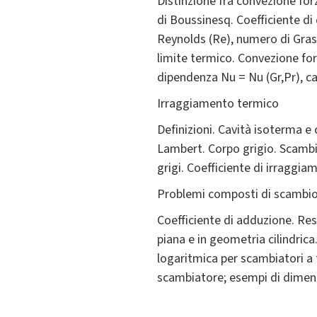
Distinzione fra convezione fo
di Boussinesq. Coefficiente d
Reynolds (Re), numero di Grash
limite termico. Convezione for
dipendenza Nu = Nu (Gr,Pr), cas
Irraggiamento termico
Definizioni. Cavità isoterma e 
Lambert. Corpo grigio. Scambi d
grigi. Coefficiente di irraggia
Problemi composti di scambi
Coefficiente di adduzione. Re
piana e in geometria cilindric
logaritmica per scambiatori a tu
scambiatore; esempi di dimens