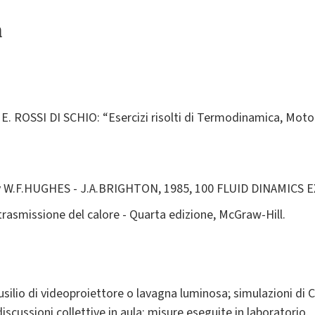
a
E. ROSSI DI SCHIO: “Esercizi risolti di Termodinamica, Moto
y W.F.HUGHES - J.A.BRIGHTON, 1985, 100 FLUID DINAMICS
rasmissione del calore - Quarta edizione, McGraw-Hill.
ausilio di videoproiettore o lavagna luminosa; simulazioni di
discussioni collettive in aula; misure eseguite in laboratorio.