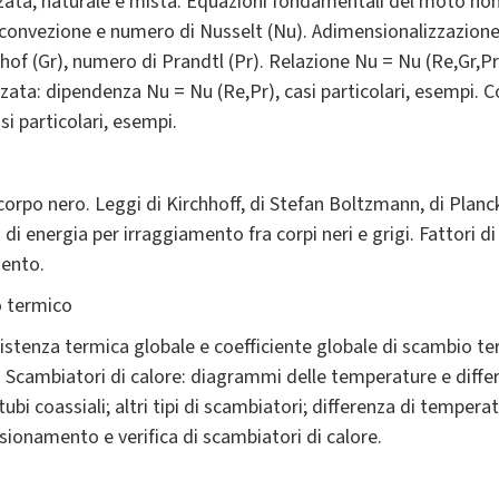
rzata, naturale e mista. Equazioni fondamentali del moto n
i convezione e numero di Nusselt (Nu). Adimensionalizzazione
of (Gr), numero di Prandtl (Pr). Relazione Nu = Nu (Re,Gr,Pr
zata: dipendenza Nu = Nu (Re,Pr), casi particolari, esempi. 
i particolari, esempi.
corpo nero. Leggi di Kirchhoff, di Stefan Boltzmann, di Planck
i energia per irraggiamento fra corpi neri e grigi. Fattori d
mento.
o termico
sistenza termica globale e coefficiente globale di scambio t
a. Scambiatori di calore: diagrammi delle temperature e dif
bi coassiali; altri tipi di scambiatori; differenza di temperat
ionamento e verifica di scambiatori di calore.