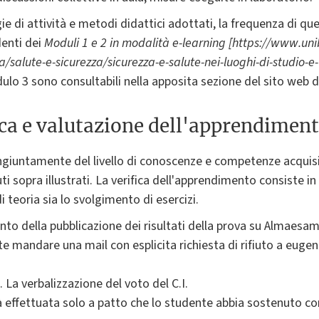
ie di attività e metodi didattici adottati, la frequenza di qu
denti dei
Moduli 1 e 2 in modalità e-learning [https://www.unibo
/salute-e-sicurezza/sicurezza-e-salute-nei-luoghi-di-studio-e-t
lo 3 sono consultabili nella apposita sezione del sito web di
ica e valutazione dell'apprendimen
ngiuntamente del livello di conoscenze e competenze acquis
ti sopra illustrati. La verifica dell'apprendimento consiste in
eoria sia lo svolgimento di esercizi.
della pubblicazione dei risultati della prova su Almaesami 
ente mandare una mail con esplicita richiesta di rifiuto a eugen
a. La verbalizzazione del voto del C.I.
 effettuata solo a patto che lo studente abbia sostenuto con