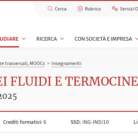
Cerca
Rubrica
Servizi 
TUDIARE
RICERCA
CON SOCIETÀ E IMPRESA
e trasversali, MOOCs
>
Insegnamenti
EI FLUIDI E TERMOCINE
2025
Crediti formativi:
6
SSD:
ING-IND/10
L