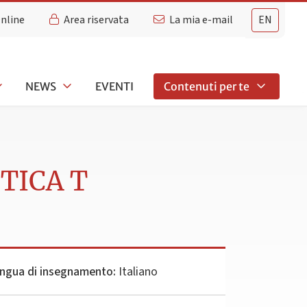
Online
Area riservata
La mia e-mail
EN
NEWS
EVENTI
Contenuti per te
TICA T
ingua di insegnamento:
Italiano