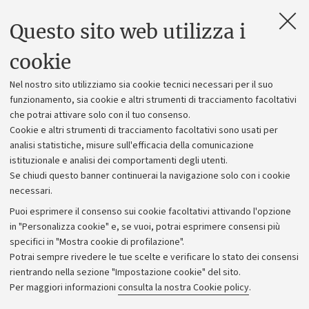
Questo sito web utilizza i
Contatti e PEC
Uffici dell'amministrazione generale
cookie
Lavora con noi
Nel nostro sito utilizziamo sia cookie tecnici necessari per il suo
Alumni community
funzionamento, sia cookie e altri strumenti di tracciamento facoltativi
che potrai attivare solo con il tuo consenso.
Piano strategico
Cookie e altri strumenti di tracciamento facoltativi sono usati per
Bilanci
analisi statistiche, misure sull'efficacia della comunicazione
istituzionale e analisi dei comportamenti degli utenti.
Donazioni e 5x1000
Se chiudi questo banner continuerai la navigazione solo con i cookie
Merchandising - UniboStore
necessari.
Bandi, gare e concorsi
Puoi esprimere il consenso sui cookie facoltativi attivando l'opzione
in "Personalizza cookie" e, se vuoi, potrai esprimere consensi più
Albo online
specifici in "Mostra cookie di profilazione".
Amministrazione trasparente
Potrai sempre rivedere le tue scelte e verificare lo stato dei consensi
rientrando nella sezione "Impostazione cookie" del sito.
Atti di notifica
Per maggiori informazioni
consulta la nostra Cookie policy
.
Informazioni sul sito e accessibilità