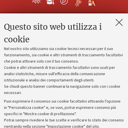
App:
Questo sito web utilizza i
Contatti e PEC
Uffici dell'amministrazione generale
cookie
Lavora con noi
Nel nostro sito utilizziamo sia cookie tecnici necessari per il suo
Alumni community
funzionamento, sia cookie e altri strumenti di tracciamento facoltativi
che potrai attivare solo con il tuo consenso.
Piano strategico
Cookie e altri strumenti di tracciamento facoltativi sono usati per
Bilanci
analisi statistiche, misure sull'efficacia della comunicazione
istituzionale e analisi dei comportamenti degli utenti.
Donazioni e 5x1000
Se chiudi questo banner continuerai la navigazione solo con i cookie
Merchandising - UniboStore
necessari.
Bandi, gare e concorsi
Puoi esprimere il consenso sui cookie facoltativi attivando l'opzione
in "Personalizza cookie" e, se vuoi, potrai esprimere consensi più
Albo online
specifici in "Mostra cookie di profilazione".
Amministrazione trasparente
Potrai sempre rivedere le tue scelte e verificare lo stato dei consensi
rientrando nella sezione "Impostazione cookie" del sito.