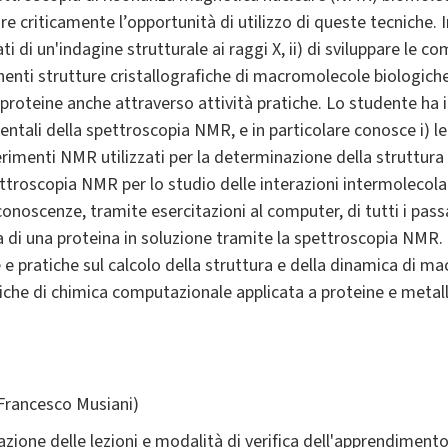
e criticamente l’opportunità di utilizzo di queste tecniche. I
tati di un'indagine strutturale ai raggi X, ii) di sviluppare le
enenti strutture cristallografiche di macromolecole biologiche, e
i proteine anche attraverso attività pratiche. Lo studente ha i
mentali della spettroscopia NMR, e in particolare conosce i) le 
erimenti NMR utilizzati per la determinazione della struttura 
spettroscopia NMR per lo studio delle interazioni intermolecolar
onoscenze, tramite esercitazioni al computer, di tutti i pass
 di una proteina in soluzione tramite la spettroscopia NMR.
e pratiche sul calcolo della struttura e della dinamica di 
che di chimica computazionale applicata a proteine e metall
Francesco Musiani)
azione delle lezioni e modalità di verifica dell'apprendiment