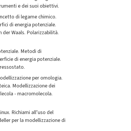
menti e dei suoi obiettivi.
oncetto di legame chimico.
ici di energia potenziale.
n der Waals. Polarizzabilità.
otenziale. Metodi di
rficie di energia potenziale.
pressostato.
modellizzazione per omologia.
teica. Modellizzazione dei
lecola - macromolecola.
nux. Richiami all’uso del
ler per la modellizzazione di