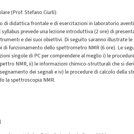
re (Prof. Stefano Ciurli):
 di didattica frontale e di esercitazioni in laboratorio avent
 Il syllabus prevede una lezione introduttiva (2 ore) di presen
umenti e dei suoi obiettivi. Di seguito saranno illustrate le b
i di funzionamento dello spettrometro NMR (6 ore). Le seguen
ioni singole di PC per comprendere al meglio i) le procedur
ettro NMR, ii) le informazioni chimico-strutturali che si de
assegnamento dei segnali e iv) le procedure di calcolo della st
ndo la spettroscopia NMR.
a