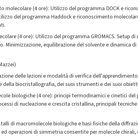
nto molecolare (4 ore): Utilizzo del programma DOCK e rico
Utilizzo del programma Haddock e riconoscimento molecolare
ti.
ecolare (4 ore): Utilizzo del programma GROMACS. Setup di 
to. Minimizzazione, equilibrazione del solvente e dinamica di 
 Mazzei)
azione delle lezioni e modalità di verifica dell'apprendiment
lla biocristallografia, dei suoi strumenti e dei suoi obietti
ole biologiche (4 ore): principi termodinamici e cinetici del 
ssi di nucleazione e crescita cristallina, principali tecniche p
alli di macromolecole biologiche e basi fisiche della diffrazio
i ed operazioni di simmetria consentite per molecole chirali, 