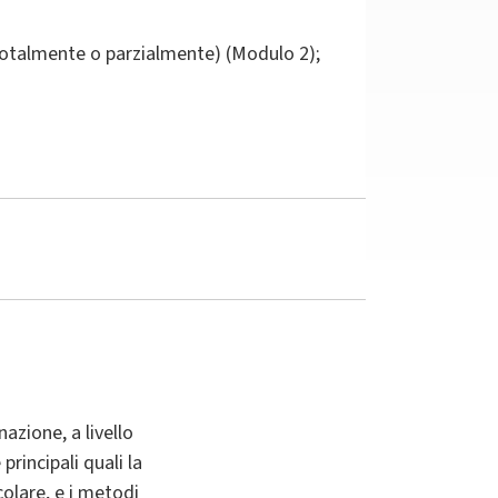
totalmente o parzialmente) (Modulo 2);
azione, a livello
rincipali quali la
olare, e i metodi