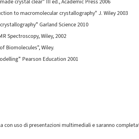
made crystal clear" III ed., Academic Press 2006
tion to macromolecular crystallography" J. Wiley 2003
crystallography” Garland Science 2010
R Spectroscopy, Wiley, 2002
of Biomolecules", Wiley.
odelling” Pearson Education 2001
ula con uso di presentazioni multimediali e saranno completa