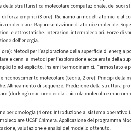
ella strutturistica molecolare computazionale, dei suoi stru
i forza empirici (3 ore): Richiamo ai modelli atomici e al c
ca molecolare. Rappresentazione di atomi e molecole. Superf
zioni elettrostatiche. Interazioni intermolecolari. Forze di va
ione dell’energia.
ore): Metodi per l’esplorazione della superficie di energia p
re e cenni ai metodi per l’esplorazione accelerata della supe
mplicito ed esplicito. Insiemi termodinamici. Termostato e 
 riconoscimento molecolare (teoria, 2 ore): Principi della 
e. Allineamento di sequenze. Predizione della struttura pro
are (docking) macromolecola - piccola molecola e macromo
ne per omologia (4 ore): Introduzione al sistema operativo Li
 molecolare UCSF Chimera. Applicazione del programma Model
azione, valutazione e analisi del modello ottenuto.