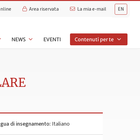
Online
Area riservata
La mia e-mail
EN
NEWS
EVENTI
Contenuti per te
LARE
ngua di insegnamento:
Italiano