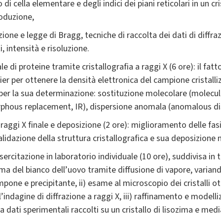
 cella elementare e degli indici dei piani reticolari in un cri
roduzione,
zione e legge di Bragg, tecniche di raccolta dei dati di diffraz
i, intensità e risoluzione.
le di proteine tramite cristallografia a raggi X (6 ore): il f
ier per ottenere la densità elettronica del campione cristalli
per la sua determinazione: sostituzione molecolare (molecu
rphous replacement, IR), dispersione anomala (anomalous di
raggi X finale e deposizione (2 ore): miglioramento delle fas
alidazione della struttura cristallografica e sua deposizione
sercitazione in laboratorio individuale (10 ore), suddivisa in
ozima del bianco dell’uovo tramite diffusione di vapore, variando
pone e precipitante, ii) esame al microscopio dei cristalli ot
l’indagine di diffrazione a raggi X, iii) raffinamento e modell
a dati sperimentali raccolti su un cristallo di lisozima e medi