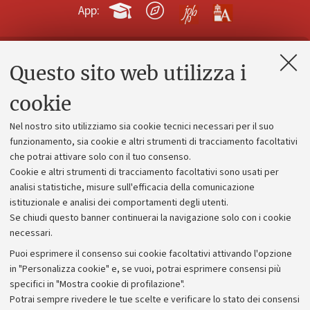
App:
Questo sito web utilizza i
Contatti e PEC
Uffici dell'amministrazione generale
cookie
Lavora con noi
Nel nostro sito utilizziamo sia cookie tecnici necessari per il suo
Alumni community
funzionamento, sia cookie e altri strumenti di tracciamento facoltativi
che potrai attivare solo con il tuo consenso.
Piano strategico
Cookie e altri strumenti di tracciamento facoltativi sono usati per
Bilanci
analisi statistiche, misure sull'efficacia della comunicazione
istituzionale e analisi dei comportamenti degli utenti.
Donazioni e 5x1000
Se chiudi questo banner continuerai la navigazione solo con i cookie
Merchandising - UniboStore
necessari.
Bandi, gare e concorsi
Puoi esprimere il consenso sui cookie facoltativi attivando l'opzione
in "Personalizza cookie" e, se vuoi, potrai esprimere consensi più
Albo online
specifici in "Mostra cookie di profilazione".
Amministrazione trasparente
Potrai sempre rivedere le tue scelte e verificare lo stato dei consensi