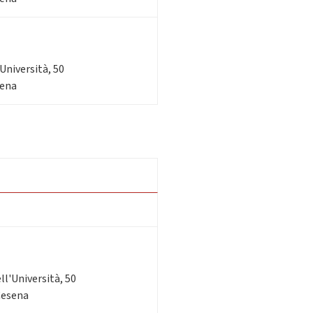
'Università, 50
sena
ell'Università, 50
 Cesena