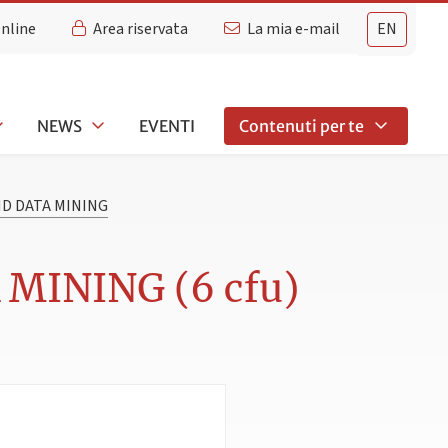
Online
Area riservata
La mia e-mail
EN
NEWS
EVENTI
Contenuti per te
D DATA MINING
MINING (6 cfu)