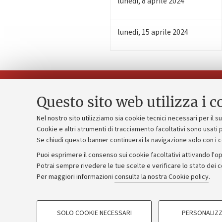
lunedì
,
8
aprile 2024
lunedì
,
15
aprile 2024
Questo sito web utilizza i c
Nel nostro sito utilizziamo sia cookie tecnici necessari per il 
Piano strate
Cookie e altri strumenti di tracciamento facoltativi sono usati p
Contatti e PEC
Se chiudi questo banner continuerai la navigazione solo con i 
Bilanci
Uffici dell'amministrazione generale
Puoi esprimere il consenso sui cookie facoltativi attivando l'op
Donazioni e
Lavora con noi
Potrai sempre rivedere le tue scelte e verificare lo stato dei 
Per maggiori informazioni
consulta la nostra Cookie policy
.
Merchandisi
Alumni community
COOKIE DI PROFILAZIONE - FACOLTATIVI
SOLO COOKIE NECESSARI
PERSONALIZZ
Si tratta di cookie utilizzati per analizzare le caratteristiche della navi