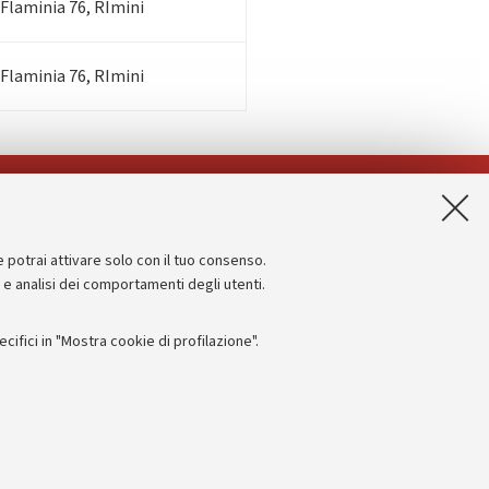
 Flaminia 76, RImini
 Flaminia 76, RImini
App:
e potrai attivare solo con il tuo consenso.
Informazioni sul sito e accessibilità
e e analisi dei comportamenti degli utenti.
Dichiarazione di accessibilità
ifici in "Mostra cookie di profilazione".
Privacy e note legali
Impostazioni Cookie
I
 titolo esemplificativo, per il corretto funzionamento del sito, salvare