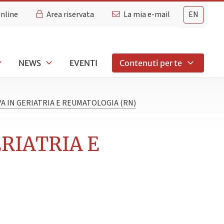
Online
Area riservata
La mia e-mail
EN
NEWS
EVENTI
Contenuti per te
VA IN GERIATRIA E REUMATOLOGIA (RN)
ERIATRIA E