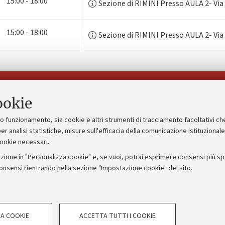
15:00 - 18:00
Sezione di RIMINI Presso AULA 2- Via
15:00 - 18:00
Sezione di RIMINI Presso AULA 2- Via
Seguici su:
ookie
suo funzionamento, sia cookie e altri strumenti di tracciamento facoltativi ch
gico
Bandi, gare e concorsi
er analisi statistiche, misure sull'efficacia della comunicazione istituzional
cookie necessari.
Albo online
zione in "Personalizza cookie" e, se vuoi, potrai esprimere consensi più spec
 5x1000
Amministrazione trasparente
consensi rientrando nella sezione "Impostazione cookie" del sito.
ng - UniboStore
Atti di notifica
COOKIE TECNICI - NECESSAR
A COOKIE
ACCETTA TUTTI I COOKIE
gazione degli utenti, creare profili in
Si tratta di cookie tecnici utilizzati, a