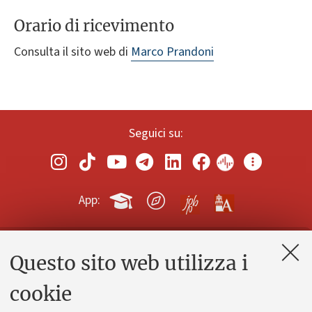
Orario di ricevimento
Consulta il sito web di
Marco Prandoni
Seguici su:
App:
Questo sito web utilizza i
Contatti e PEC
Uffici dell'amministrazione generale
cookie
Lavora con noi