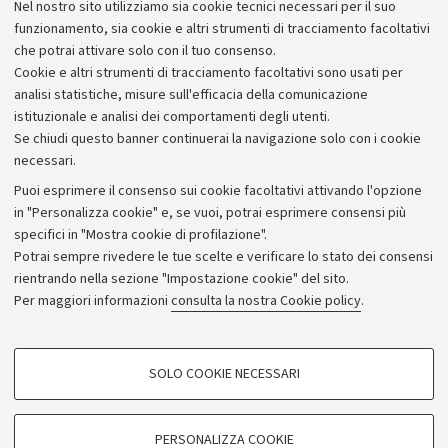
Nel nostro sito utilizziamo sia cookie tecnici necessari per il suo
Alumni community
funzionamento, sia cookie e altri strumenti di tracciamento facoltativi
che potrai attivare solo con il tuo consenso.
Piano strategico
Cookie e altri strumenti di tracciamento facoltativi sono usati per
Bilanci
analisi statistiche, misure sull'efficacia della comunicazione
istituzionale e analisi dei comportamenti degli utenti.
Donazioni e 5x1000
Se chiudi questo banner continuerai la navigazione solo con i cookie
Merchandising - UniboStore
necessari.
Bandi, gare e concorsi
Puoi esprimere il consenso sui cookie facoltativi attivando l'opzione
in "Personalizza cookie" e, se vuoi, potrai esprimere consensi più
Albo online
specifici in "Mostra cookie di profilazione".
Amministrazione trasparente
Potrai sempre rivedere le tue scelte e verificare lo stato dei consensi
rientrando nella sezione "Impostazione cookie" del sito.
Atti di notifica
Per maggiori informazioni
consulta la nostra Cookie policy
.
Informazioni sul sito e accessibilità
Dichiarazione di accessibilità
COOKIE DI PROFILAZIONE - FACOLTATIVI
SOLO COOKIE NECESSARI
Privacy e note legali
Si tratta di cookie utilizzati per analizzare le caratteristiche della navigazione
degli utenti, creare profili in base al loro comportamento sul sito, per analisi
Impostazioni Cookie
di marketing.
PERSONALIZZA COOKIE