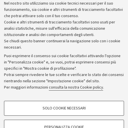
Nel nostro sito utilizziamo sia cookie tecnici necessari per il suo
Alumni community
funzionamento, sia cookie e altri strumenti di tracciamento facoltativi
che potrai attivare solo con il tuo consenso.
Piano strategico
Cookie e altri strumenti di tracciamento facoltativi sono usati per
Bilanci
analisi statistiche, misure sull'efficacia della comunicazione
istituzionale e analisi dei comportamenti degli utenti.
Donazioni e 5x1000
Se chiudi questo banner continuerai la navigazione solo con i cookie
Merchandising - UniboStore
necessari.
Bandi, gare e concorsi
Puoi esprimere il consenso sui cookie facoltativi attivando l'opzione
in "Personalizza cookie" e, se vuoi, potrai esprimere consensi più
Albo online
specifici in "Mostra cookie di profilazione".
Amministrazione trasparente
Potrai sempre rivedere le tue scelte e verificare lo stato dei consensi
rientrando nella sezione "Impostazione cookie" del sito.
Atti di notifica
Per maggiori informazioni
consulta la nostra Cookie policy
.
Informazioni sul sito e accessibilità
Dichiarazione di accessibilità
COOKIE DI PROFILAZIONE - FACOLTATIVI
SOLO COOKIE NECESSARI
Privacy e note legali
Si tratta di cookie utilizzati per analizzare le caratteristiche della navigazione
degli utenti, creare profili in base al loro comportamento sul sito, per analisi
Impostazioni Cookie
di marketing.
PERSONALIZZA COOKIE