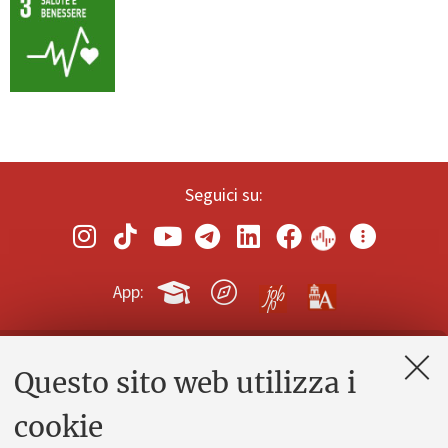
Seguici su:
App:
Questo sito web utilizza i
Contatti e PEC
Uffici dell'amministrazione generale
cookie
Lavora con noi