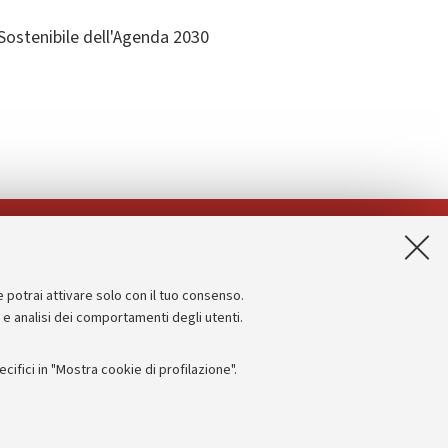
Sostenibile dell'Agenda 2030
App:
e potrai attivare solo con il tuo consenso.
Informazioni sul sito e accessibilità
e e analisi dei comportamenti degli utenti.
Dichiarazione di accessibilità
ifici in "Mostra cookie di profilazione".
Privacy e note legali
Impostazioni Cookie