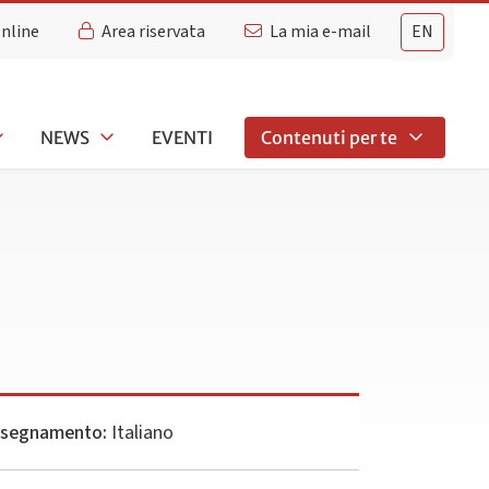
Online
Area riservata
La mia e-mail
EN
NEWS
EVENTI
Contenuti per te
insegnamento:
Italiano