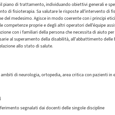
il piano di trattamento, individuando obiettivi generali e spec
to di fisioterapia. Sa valutare le risposte all'intervento di f
ne del medesimo. Agisce in modo coerente con i principi etici,
 le competenze proprie e degli altri operatori dell'équipe assi
azione con i familiari della persona che necessita di aiuto per
rie al superamento della disabilità, all'abbattimento delle b
lazione allo stato di salute.
mbiti di neurologia, ortopedia, area critica con pazienti in e
a
riferimento segnalati dai docenti delle singole discipline