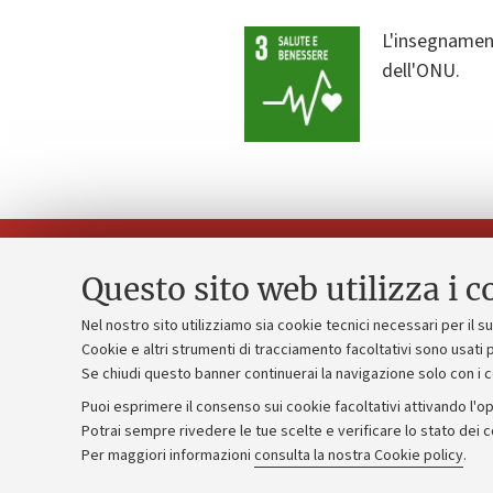
L'insegnament
dell'ONU.
Questo sito web utilizza i c
Nel nostro sito utilizziamo sia cookie tecnici necessari per il 
Piano strate
Cookie e altri strumenti di tracciamento facoltativi sono usati p
Contatti e PEC
Se chiudi questo banner continuerai la navigazione solo con i 
Bilanci
Uffici dell'amministrazione generale
Puoi esprimere il consenso sui cookie facoltativi attivando l'op
Donazioni e
Lavora con noi
Potrai sempre rivedere le tue scelte e verificare lo stato dei 
Per maggiori informazioni
consulta la nostra Cookie policy
.
Merchandisi
Alumni community