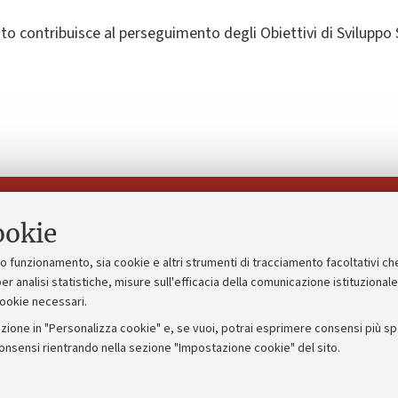
o contribuisce al perseguimento degli Obiettivi di Sviluppo 
Seguici su:
ookie
suo funzionamento, sia cookie e altri strumenti di tracciamento facoltativi ch
gico
Bandi, gare e concorsi
er analisi statistiche, misure sull'efficacia della comunicazione istituzional
cookie necessari.
Albo online
zione in "Personalizza cookie" e, se vuoi, potrai esprimere consensi più spec
 5x1000
Amministrazione trasparente
consensi rientrando nella sezione "Impostazione cookie" del sito.
ng - UniboStore
Atti di notifica