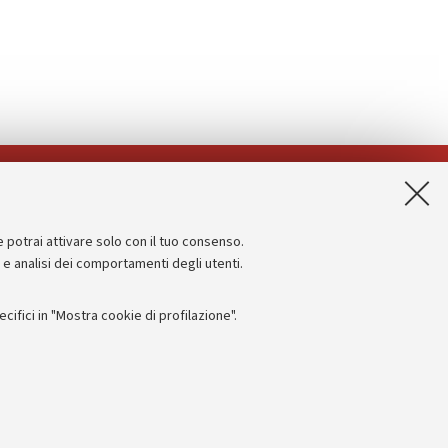
App:
e potrai attivare solo con il tuo consenso.
Informazioni sul sito e accessibilità
e e analisi dei comportamenti degli utenti.
Dichiarazione di accessibilità
ifici in "Mostra cookie di profilazione".
Privacy e note legali
Impostazioni Cookie
I