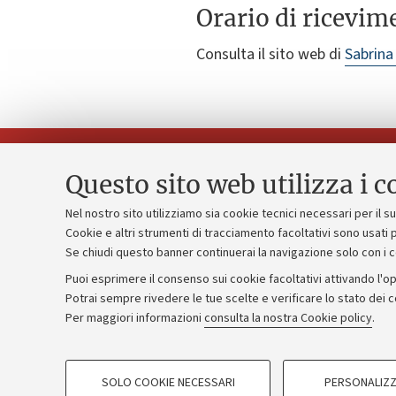
Orario di ricevim
Consulta il sito web di
Sabrina
Questo sito web utilizza i c
Nel nostro sito utilizziamo sia cookie tecnici necessari per il 
Piano strate
Cookie e altri strumenti di tracciamento facoltativi sono usati p
Contatti e PEC
Se chiudi questo banner continuerai la navigazione solo con i 
Bilanci
Uffici dell'amministrazione generale
Puoi esprimere il consenso sui cookie facoltativi attivando l'op
Donazioni e
Lavora con noi
Potrai sempre rivedere le tue scelte e verificare lo stato dei 
Per maggiori informazioni
consulta la nostra Cookie policy
.
Merchandisi
Alumni community
COOKIE DI PROFILAZIONE - FACOLTATIVI
SOLO COOKIE NECESSARI
PERSONALIZZ