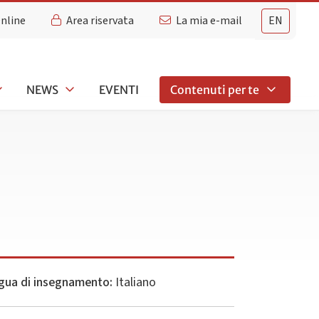
Online
Area riservata
La mia e-mail
EN
NEWS
EVENTI
Contenuti per te
gua di insegnamento:
Italiano