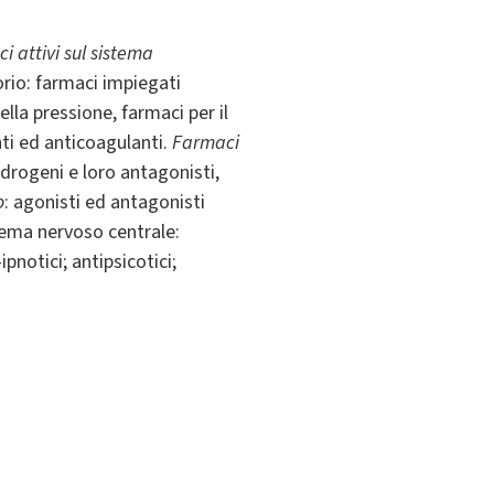
i attivi sul sistema
torio: farmaci impiegati
della pressione, farmaci per il
nti ed anticoagulanti.
Farmaci
androgeni e loro antagonisti,
o
: agonisti ed antagonisti
stema nervoso centrale:
pnotici; antipsicotici;