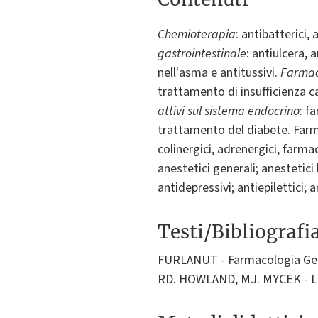
Chemioterapia
: antibatterici, 
gastrointestinale
: antiulcera, 
nell'asma e antitussivi.
Farmaci
trattamento di insufficienza c
attivi sul sistema endocrino
: f
trattamento del diabete. Farm
colinergici, adrenergici, farma
anestetici generali; anestetici 
antidepressivi; antiepilettici;
Testi/Bibliografi
FURLANUT - Farmacologia Genera
RD. HOWLAND, MJ. MYCEK - Le b