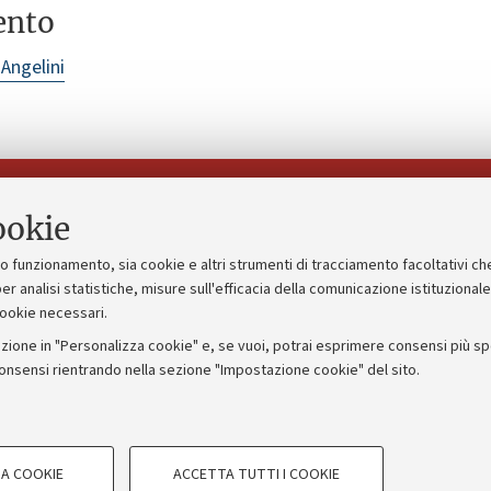
ento
 Angelini
Seguici su:
ookie
suo funzionamento, sia cookie e altri strumenti di tracciamento facoltativi ch
gico
Bandi, gare e concorsi
er analisi statistiche, misure sull'efficacia della comunicazione istituzional
cookie necessari.
Albo online
zione in "Personalizza cookie" e, se vuoi, potrai esprimere consensi più spec
 5x1000
Amministrazione trasparente
consensi rientrando nella sezione "Impostazione cookie" del sito.
ng - UniboStore
Atti di notifica
COOKIE TECNICI - NECESSAR
A COOKIE
ACCETTA TUTTI I COOKIE