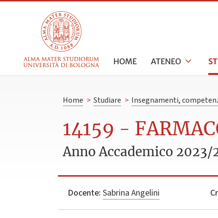
HOME
ATENEO
S
Home
>
Studiare
>
Insegnamenti, competenz
14159 - FARMAC
Anno Accademico 2023/
Docente:
Sabrina Angelini
Cr