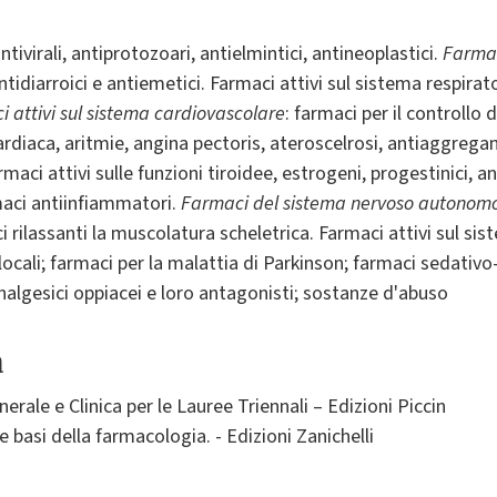
antivirali, antiprotozoari, antielmintici, antineoplastici.
Farmac
antidiarroici e antiemetici. Farmaci attivi sul sistema respira
 attivi sul sistema cardiovascolare
: farmaci per il controllo 
ardiaca, aritmie, angina pectoris, ateroscelrosi, antiaggrega
armaci attivi sulle funzioni tiroidee, estrogeni, progestinici, 
aci antiinfiammatori.
Farmaci del sistema nervoso autonom
ci rilassanti la muscolatura scheletrica. Farmaci attivi sul si
locali; farmaci per la malattia di Parkinson; farmaci sedativo-i
 analgesici oppiacei e loro antagonisti; sostanze d'abuso
a
le e Clinica per le Lauree Triennali – Edizioni Piccin
asi della farmacologia. - Edizioni Zanichelli