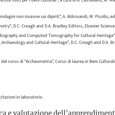
di fisici per i Beni Culturali”, a cura di A. Castellano, M. Mart
agini non invasive sui dipinti”, A. Aldrovandi, M. Picollo, ed
etry", D.C. Creagh and D.A. Bradley Editors, Elsevier Science 
diography and Computed Tomography for Cultural Heritage", F
, Archaeology and Cultural Heritage", D.C. Creagh and D.A. Br
 del corso di "Archeometria", Corso di laurea in Beni Culturali
citazioni in laboratorio.
ica e valutazione dell'apprendimen