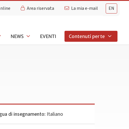
Online
Area riservata
La mia e-mail
EN
NEWS
EVENTI
Contenuti per te
gua di insegnamento:
Italiano