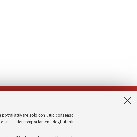
App:
e potrai attivare solo con il tuo consenso.
Informazioni sul sito e accessibilità
e e analisi dei comportamenti degli utenti.
Dichiarazione di accessibilità