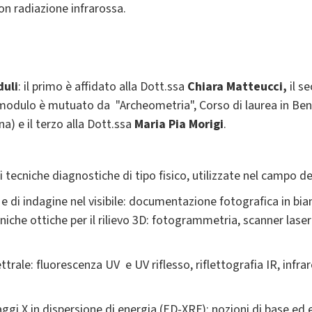
on radiazione infrarossa.
duli
: il primo è affidato alla Dott.ssa
Chiara Matteucci,
il s
odulo è mutuato da "Archeometria", Corso di laurea in Beni 
na) e il terzo alla Dott.ssa
Maria Pia Morigi
.
li tecniche diagnostiche di tipo fisico, utilizzate nel campo de
 di indagine nel visibile: documentazione fotografica in bian
niche ottiche per il rilievo 3D: fotogrammetria, scanner lase
trale: fluorescenza UV e UV riflesso, riflettografia IR, infrar
aggi X in dispersione di energia (ED-XRF): nozioni di base ed 