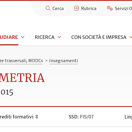
Cerca
Rubrica
Servizi 
TUDIARE
RICERCA
CON SOCIETÀ E IMPRESA
e trasversali, MOOCs
>
Insegnamenti
OMETRIA
2015
rediti formativi:
8
SSD:
FIS/07
Lin