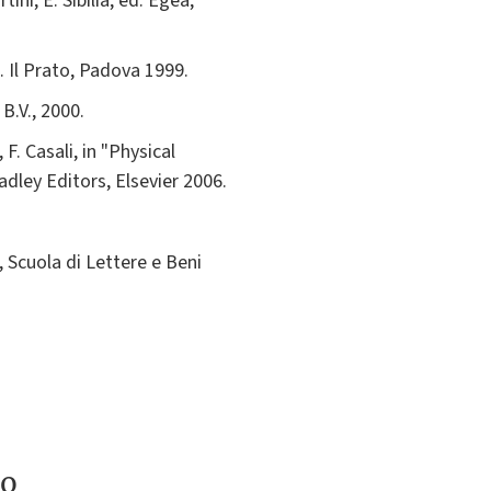
ini, E. Sibilia, ed. Egea,
. Il Prato, Padova 1999.
B.V., 2000.
. Casali, in "Physical
adley Editors, Elsevier 2006.
, Scuola di Lettere e Beni
to