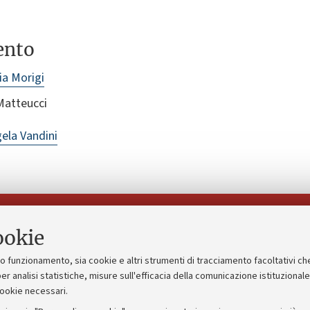
ento
ia Morigi
 Matteucci
ela Vandini
Seguici su:
ookie
suo funzionamento, sia cookie e altri strumenti di tracciamento facoltativi ch
gico
Bandi, gare e concorsi
er analisi statistiche, misure sull'efficacia della comunicazione istituzional
cookie necessari.
Albo online