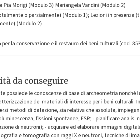
a Pia Morigi
(Modulo 3)
Mariangela Vandini
(Modulo 2)
totalmente o parzialmente) (Modulo 1); Lezioni in presenza (
lmente) (Modulo 2)
per la conservazione e il restauro dei beni culturali
(cod. 85
ità da conseguire
ente possiede le conoscenze di base di archeometria nonché l
terizzazione dei materiali di interesse per i beni culturali. In
versi metodi di datazione, sia relativa che assoluta, impiegan
uminescenza, fissioni spontanee, ESR; - pianificare analisi n
azione di neutroni); - acquisire ed elaborare immagini digitali;
adiografia e tomografia con raggi X e neutroni, tecniche di im