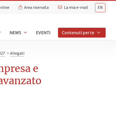
Online
Area riservata
La mia e-mail
EN
NEWS
EVENTI
Contenuti per te
027
>
Allegati
mpresa e
 avanzato