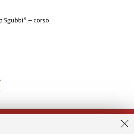
po Sgubbi” – corso
App: