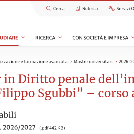
Cerca
Rubrica
Servizi 
TUDIARE
RICERCA
CON SOCIETÀ E IMPRESA
lizzazione e formazione avanzata
>
Master universitari
>
2026-2
in Diritto penale dell’i
ilippo Sgubbi” – corso
abili
a. 2026/2027
(.pdf 442 KB)