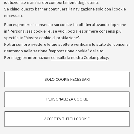
istituzionale e analisi dei comportamenti degli utenti.
Donazioni e 5x1000
Se chiudi questo banner continuerai la navigazione solo con i cookie
Merchandising - UniboStore
necessari.
Bandi, gare e concorsi
Puoi esprimere il consenso sui cookie facoltativi attivando l'opzione
in "Personalizza cookie" e, se vuoi, potrai esprimere consensi più
Albo online
specifici in "Mostra cookie di profilazione".
Amministrazione trasparente
Potrai sempre rivedere le tue scelte e verificare lo stato dei consensi
rientrando nella sezione "Impostazione cookie" del sito.
Atti di notifica
Per maggiori informazioni
consulta la nostra Cookie policy
.
Informazioni sul sito e accessibilità
Dichiarazione di accessibilità
COOKIE DI PROFILAZIONE - FACOLTATIVI
SOLO COOKIE NECESSARI
Privacy e note legali
Si tratta di cookie utilizzati per analizzare le caratteristiche della navigazione
degli utenti, creare profili in base al loro comportamento sul sito, per analisi
Impostazioni Cookie
di marketing.
PERSONALIZZA COOKIE
Mostra cookie di profilazione
©Copyright 2026 - ALMA MATER STUDIORUM - Università di
Google/Youtube Video
COOKIE TECNICI - NECESSARI
Bologna - Via Zamboni,
33 - 40126
Bologna - PI:
01131710376
ACCETTA TUTTI I COOKIE
Facebook
- CF:
80007010376
Si tratta di cookie tecnici utilizzati, a titolo esemplificativo, per il corretto
Vimeo
funzionamento del sito, salvare le preferenze di navigazione, per il