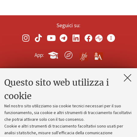
Seguici su:
App:
Questo sito web utilizza i
Contatti e PEC
Uffici dell'amministrazione generale
cookie
Lavora con noi
Nel nostro sito utilizziamo sia cookie tecnici necessari per il suo
Alumni community
funzionamento, sia cookie e altri strumenti di tracciamento facoltativi
che potrai attivare solo con il tuo consenso.
Piano strategico
Cookie e altri strumenti di tracciamento facoltativi sono usati per
Bilanci
analisi statistiche, misure sull'efficacia della comunicazione