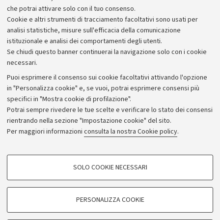
che potrai attivare solo con il tuo consenso.
Piano strategico
Cookie e altri strumenti di tracciamento facoltativi sono usati per
Bilanci
analisi statistiche, misure sull'efficacia della comunicazione
istituzionale e analisi dei comportamenti degli utenti.
Donazioni e 5x1000
Se chiudi questo banner continuerai la navigazione solo con i cookie
Merchandising - UniboStore
necessari.
Bandi, gare e concorsi
Puoi esprimere il consenso sui cookie facoltativi attivando l'opzione
in "Personalizza cookie" e, se vuoi, potrai esprimere consensi più
Albo online
specifici in "Mostra cookie di profilazione".
Amministrazione trasparente
Potrai sempre rivedere le tue scelte e verificare lo stato dei consensi
rientrando nella sezione "Impostazione cookie" del sito.
Atti di notifica
Per maggiori informazioni
consulta la nostra Cookie policy
.
Informazioni sul sito e accessibilità
Dichiarazione di accessibilità
COOKIE DI PROFILAZIONE - FACOLTATIVI
SOLO COOKIE NECESSARI
Privacy e note legali
Si tratta di cookie utilizzati per analizzare le caratteristiche della navigazione
degli utenti, creare profili in base al loro comportamento sul sito, per analisi
Impostazioni Cookie
di marketing.
PERSONALIZZA COOKIE
Mostra cookie di profilazione
©Copyright 2026 - ALMA MATER STUDIORUM - Università di