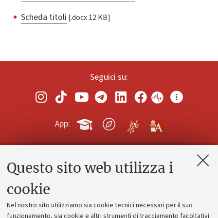
Scheda titoli
[.docx 12 KB]
Seguici su:
App:
Questo sito web utilizza i
Contatti e PEC
Uffici dell'amministrazione generale
cookie
Lavora con noi
Nel nostro sito utilizziamo sia cookie tecnici necessari per il suo
Alumni community
funzionamento, sia cookie e altri strumenti di tracciamento facoltativi