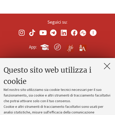
Seguici su:
App:
Questo sito web utilizza i
Contatti e PEC
Uffici dell'amministrazione generale
cookie
Lavora con noi
Nel nostro sito utilizziamo sia cookie tecnici necessari per il suo
Alumni community
funzionamento, sia cookie e altri strumenti di tracciamento facoltativi
che potrai attivare solo con il tuo consenso.
Piano strategico
Cookie e altri strumenti di tracciamento facoltativi sono usati per
Bilanci
analisi statistiche, misure sull'efficacia della comunicazione