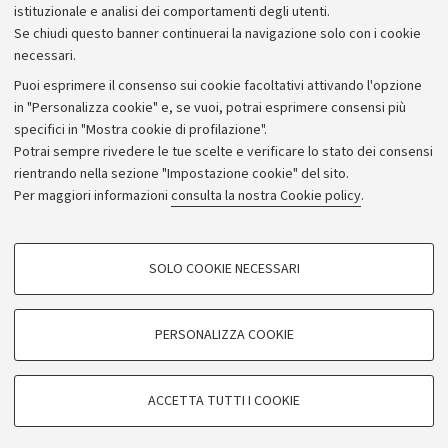
istituzionale e analisi dei comportamenti degli utenti.
Donazioni e 5x1000
Se chiudi questo banner continuerai la navigazione solo con i cookie
Merchandising - UniboStore
necessari.
Bandi, gare e concorsi
Puoi esprimere il consenso sui cookie facoltativi attivando l'opzione
in "Personalizza cookie" e, se vuoi, potrai esprimere consensi più
Albo online
specifici in "Mostra cookie di profilazione".
Amministrazione trasparente
Potrai sempre rivedere le tue scelte e verificare lo stato dei consensi
rientrando nella sezione "Impostazione cookie" del sito.
Atti di notifica
Per maggiori informazioni
consulta la nostra Cookie policy
.
Informazioni sul sito e accessibilità
Dichiarazione di accessibilità
COOKIE DI PROFILAZIONE - FACOLTATIVI
SOLO COOKIE NECESSARI
Privacy e note legali
Si tratta di cookie utilizzati per analizzare le caratteristiche della navigazione
degli utenti, creare profili in base al loro comportamento sul sito, per analisi
Impostazioni Cookie
di marketing.
PERSONALIZZA COOKIE
Mostra cookie di profilazione
©Copyright 2026 - ALMA MATER STUDIORUM - Università di
Google/Youtube Video
COOKIE TECNICI - NECESSARI
Bologna - Via Zamboni,
33 - 40126
Bologna - PI:
01131710376
ACCETTA TUTTI I COOKIE
Facebook
- CF:
80007010376
Si tratta di cookie tecnici utilizzati, a titolo esemplificativo, per il corretto
Vimeo