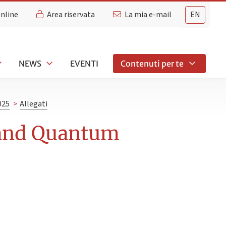
Online
Area riservata
La mia e-mail
EN
NEWS
EVENTI
Contenuti per te
025
>
Allegati
 and Quantum