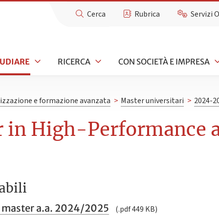
Cerca
Rubrica
Servizi 
TUDIARE
RICERCA
CON SOCIETÀ E IMPRESA
lizzazione e formazione avanzata
>
Master universitari
>
2024-2
r in High-Performance
abili
 master a.a. 2024/2025
(.pdf 449 KB)