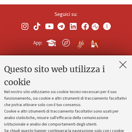
Seguici su:
App:
Questo sito web utilizza i
Contatti e PEC
Uffici dell'amministrazione generale
cookie
Lavora con noi
Nel nostro sito utilizziamo sia cookie tecnici necessari per il suo
Alumni community
funzionamento, sia cookie e altri strumenti di tracciamento facoltativi
che potrai attivare solo con il tuo consenso.
Piano strategico
Cookie e altri strumenti di tracciamento facoltativi sono usati per
Bilanci
analisi statistiche, misure sull'efficacia della comunicazione
istituzionale e analisi dei comportamenti degli utenti.
Donazioni e 5x1000
Se chiudi questo banner continuerai la navigazione solo con i cookie